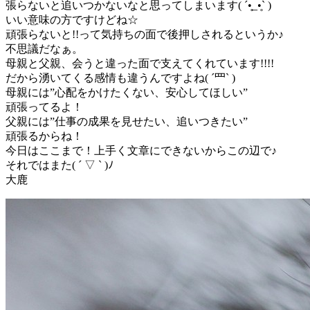
張らないと追いつかないなと思ってしまいます( ´•̥_•̥` )
いい意味の方ですけどね☆
頑張らないと!!って気持ちの面で後押しされるというか♪
不思議だなぁ。
母親と父親、会うと違った面で支えてくれています!!!!
だから湧いてくる感情も違うんですよね( ´罒` )
母親には”心配をかけたくない、安心してほしい”
頑張ってるよ！
父親には”仕事の成果を見せたい、追いつきたい”
頑張るからね！
今日はここまで！上手く文章にできないからこの辺で♪
それではまた( ´ ▽ ` )ﾉ
大鹿