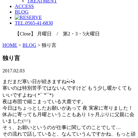
TREATMENT
ACCESS
BLOG
TEL.0565-41-6830
【Close】 月曜日 / 第2・3・5火曜日
HOME
>
BLOG
>
独り言
独り言
2017.02.03
まだまだ寒い日が続きますね•́ε•̀٥
寒いのは特別苦手ではないんですけど もう少し暖かくても
いいですよね~( *¯ ꒳¯*)
夜は布団で縮こまっている大鹿です。
今日はちょっとしたお願いがあって 夜 実家に寄りました！
休みに寄っても月曜ということもあり 1ヶ月ぶりに父親に会
いました(^^)
そぅ、お願いというのが仕事に関してのことでして…
その流れで話していると、なんていうんですかね、もっと頑