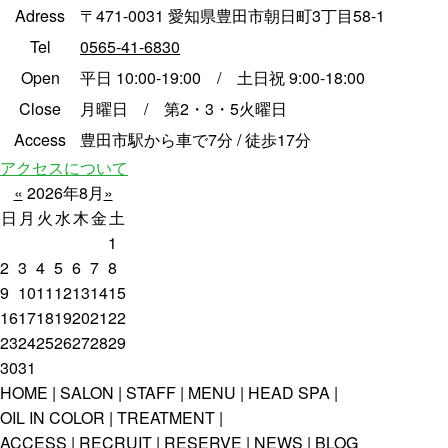
Adress
〒471-0031 愛知県豊田市朝日町3丁目58-1
Tel
0565-41-6830
Open
平日 10:00-19:00 / 土日祝 9:00-18:00
Close
月曜日 / 第2・3・5火曜日
Access
豊田市駅から車で7分 / 徒歩17分
アクセスについて
«
2026年8月
»
日
月
火
水
木
金
土
1
2
3
4
5
6
7
8
9
10
11
12
13
14
15
16
17
18
19
20
21
22
23
24
25
26
27
28
29
30
31
HOME
SALON
STAFF
MENU
HEAD SPA
OIL IN COLOR
TREATMENT
ACCESS
RECRUIT
RESERVE
NEWS
BLOG