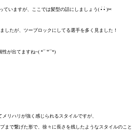
すが、ここでは髪型の話にしましょう( •́ •̀ )✂︎
見ましたが、ツーブロックにしてる選手を多く見ました！
てますね~( *¯ ꒳¯*)
てメリハリが強く感じられるスタイルですが、
まで繋げた形で、徐々に長さを残したようなスタイルのことです(*