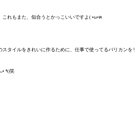
れもまた、似合うとかっこいいですよ( •ω•ฅ
昨日届いたばかりで まだ使ってないので早く使いたいです٩(•ᴗ• ٩)笑