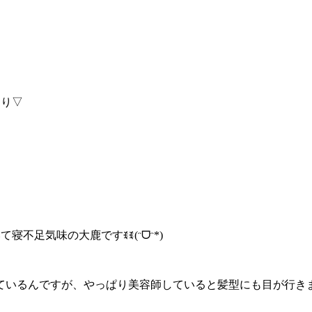
まり▽
寝不足気味の大鹿ですꉂꉂ(ᵔᗜᵔ*)
ているんですが、やっぱり美容師していると髪型にも目が行き