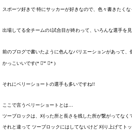
スポーツ好きで 特にサッカーが好きなので、色々書きたくなっていま
出場してる全チームの1試合目が終わって、いろんな選手を
前のブログで書いたように色んなバリエーションがあって、個性が出
かっこいいです(* ॑꒳ ॑* )
それにベリーショートの選手も多いですね!!
ここで言うベリーショートとは…
ツーブロックは、刈った所と長さを残した所が繋がってなく
それと違って ツーブロックにはしてないけど 刈り上げてトップ