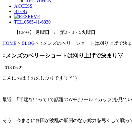
TREATMENT
ACCESS
BLOG
TEL.0565-41-6830
【Close】 月曜日 / 第2・3・5火曜日
HOME
>
BLOG
>
○メンズのベリーショートは刈り上げで決
○メンズのベリーショートは刈り上げで決まり▽
2018.06.22
こんにちは！お久しぶりですᐠ( ´ᐞ` )
最近、｢半端ないって｣で話題のW杯(ワールドカップ)を見ていて
そう、今まさに各国が波乱の展開のなか総力を尽くして戦っ