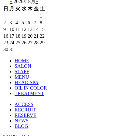
«
2026年8月
»
日
月
火
水
木
金
土
1
2
3
4
5
6
7
8
9
10
11
12
13
14
15
16
17
18
19
20
21
22
23
24
25
26
27
28
29
30
31
HOME
SALON
STAFF
MENU
HEAD SPA
OIL IN COLOR
TREATMENT
ACCESS
RECRUIT
RESERVE
NEWS
BLOG