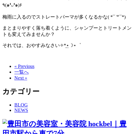
٩(๑❛ᴗ❛๑)۶
梅雨に入るのでストレートパーマが多くなるかな( *¯ ꒳¯*)
まとまりやすく落ち着くように、シャンプーとトリートメン
トも変えてみませんか？
それでは、おやすみなさい✧*̣̩⋆̩☽⋆゜
« Previous
一覧へ
Next »
カテゴリー
BLOG
NEWS