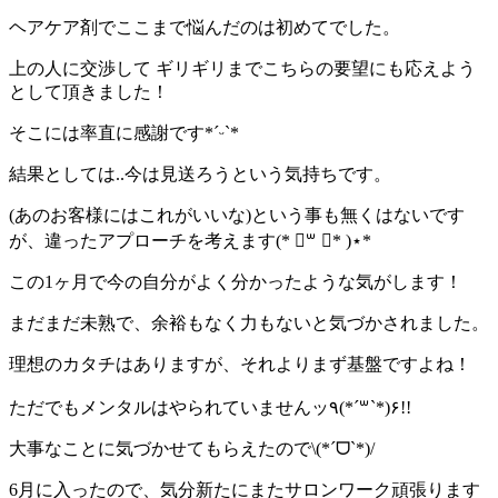
ヘアケア剤でここまで悩んだのは初めてでした。
上の人に交渉して ギリギリまでこちらの要望にも応えよう
として頂きました！
そこには率直に感謝です*ˊᵕˋ*
結果としては..今は見送ろうという気持ちです。
(あのお客様にはこれがいいな)という事も無くはないです
が、違ったアプローチを考えます(* ॑꒳ ॑* )⋆*
この1ヶ月で今の自分がよく分かったような気がします！
まだまだ未熟で、余裕もなく力もないと気づかされました。
理想のカタチはありますが、それよりまず基盤ですよね！
ただでもメンタルはやられていませんッ٩(*´꒳`*)۶!!
大事なことに気づかせてもらえたので\(*ˊᗜˋ*)/
6月に入ったので、気分新たにまたサロンワーク頑張ります