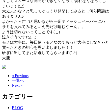
りしてスムーズな開閉ができなくなって 切れなくなってし
まいます(;_;)
大丈夫かな？と思ってゆっくり開閉してみると…何ら問題は
ありません♪
よかった～(*´-`)と思いながら一応ティッシュペーパーにハ
サミを入れてみると…刃先だけ噛むやーん。。
ようは切れないってことです(._.)
泣きそうですね(._.)
モノは大事に、毎日使うモノなのでもっと大事にしなきゃと
買ったときの初心を思い出しました！！
研ぎに出してまた活躍してもらいます(^-^)
大鹿
« Previous
一覧へ
Next »
カテゴリー
BLOG