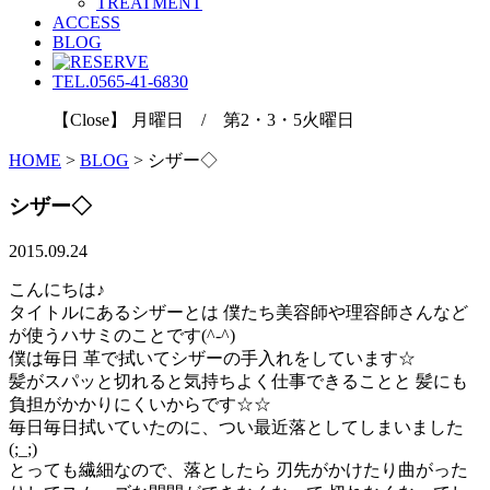
TREATMENT
ACCESS
BLOG
TEL.0565-41-6830
【Close】 月曜日 / 第2・3・5火曜日
HOME
>
BLOG
>
シザー◇
シザー◇
2015.09.24
こんにちは♪
タイトルにあるシザーとは 僕たち美容師や理容師さんなど
が使うハサミのことです(^-^)
僕は毎日 革で拭いてシザーの手入れをしています☆
髪がスパッと切れると気持ちよく仕事できることと 髪にも
負担がかかりにくいからです☆☆
毎日毎日拭いていたのに、つい最近落としてしまいました
(;_;)
とっても繊細なので、落としたら 刃先がかけたり曲がった