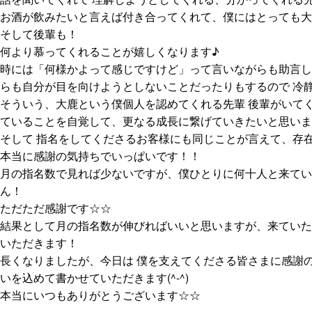
お酒が飲みたいと言えば付き合ってくれて、僕にはとっても大切な
そして後輩も！
何より慕ってくれることが嬉しくなります♪
時には「何様かよって感じですけど」って言いながらも助言し
らも自分が目を向けようとしないことだったりもするので 冷静に
そういう、大鹿という僕個人を認めてくれる先輩 後輩がいて
ていることを自覚して、更なる成長に繋げていきたいと思いました
そして 指名をしてくださるお客様にも同じことが言えて、存
本当に感謝の気持ちでいっぱいです！！
月の指名数で見れば少ないですが、僕ひとりに何十人と来てい
ん！
ただただ感謝です☆☆
結果として月の指名数が伸びればいいと思いますが、来ていた
いただきます！
長くなりましたが、今日は 僕を支えてくださる皆さまに感謝
いを込めて書かせていただきます(^-^)
本当にいつもありがとうございます☆☆